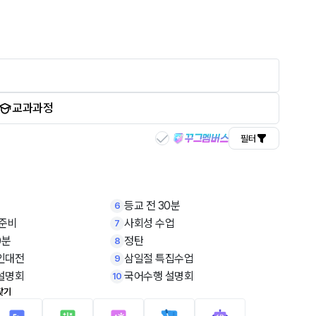
교과과정
필터
등교 전 30분
6
 준비
사회성 수업
7
0분
정탄
8
인대전
삼일절 특집수업
9
설명회
국어수행 설명회
10
찾기