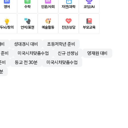
영어
수학
인문/사회
자연/과학
코딩/AI
두뇌/창의
언어/표현
예술활동
진단/상담
부모교육
대비
성대경시 대비
초등저학년 준비
 준비
미국시차맞춤수업
신규 선생님
영재원 대비
준비
등교 전 30분
미국시차맞춤수업
0분