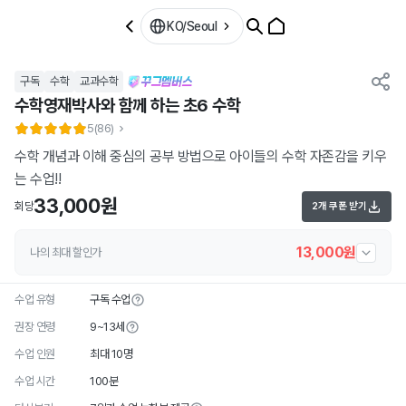
KO/Seoul
구독
수학
교과수학
수학영재박사와 함께 하는 초6 수학
5
(86)
수학 개념과 이해 중심의 공부 방법으로 아이들의 수학 자존감을 키우
는 수업!!
33,000원
회당
2개 쿠폰 받기
13,000원
나의 최대 할인가
수업 유형
구독 수업
권장 연령
9~13세
수업 인원
최대 10명
수업 시간
100분