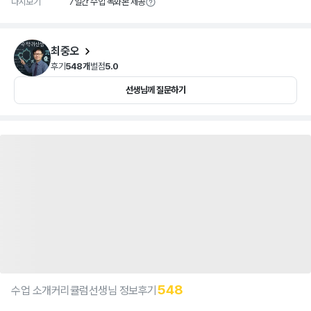
다시보기
7일간 수업 녹화본 제공
최중오
후기
548개
별점
5.0
선생님께 질문하기
548
수업 소개
커리큘럼
선생님 정보
후기