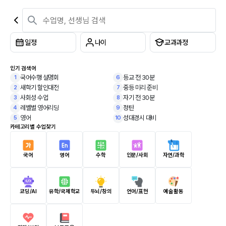
일정
나이
교과과정
인기 검색어
국어수행 설명회
등교 전 30분
1
6
새학기 할인대전
중등 미리 준비
2
7
사회성 수업
자기 전 30분
3
8
레벨별 영어리딩
정탄
4
9
영어
성대경시 대비
5
10
카테고리별 수업찾기
국어
영어
수학
인문/사회
자연/과학
코딩/AI
유학/국제학교
두뇌/창의
언어/표현
예술활동