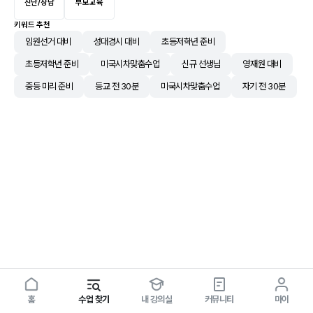
진단/상담
부모교육
키워드 추천
임원선거 대비
성대경시 대비
초등저학년 준비
초등저학년 준비
미국시차맞춤수업
신규 선생님
영재원 대비
중등 미리 준비
등교 전 30분
미국시차맞춤수업
자기 전 30분
홈
수업 찾기
내 강의실
커뮤니티
마이