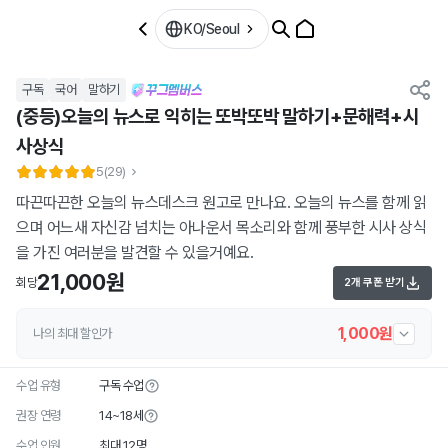
KO/Seoul
구독
국어
말하기
(중등)오늘의 뉴스로 익히는 또박또박 말하기+문해력+시
사상식
5
(29)
따끈따끈한 오늘의 뉴스데스크 원고로 만나요. 오늘의 뉴스를 함께 읽
으며 어느새 자신감 넘치는 아나운서 목소리와 함께 풍부한 시사 상식
을 가진 여러분을 발견할 수 있을거예요.
21,000원
회당
2개 쿠폰 받기
1,000원
나의 최대 할인가
수업 유형
구독 수업
권장 연령
14~18세
수업 인원
최대 12명