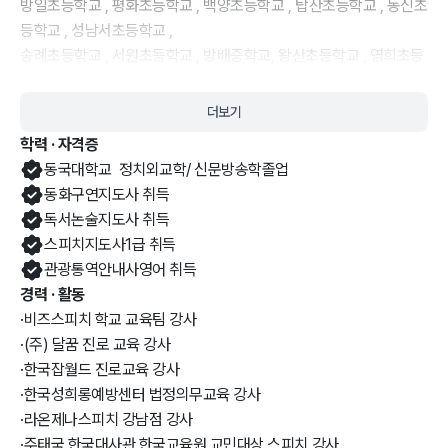
방일초등학교 , 평화초등학교 , 백양초등학교 , 탑산초등학교 , 동신초
등학교 , 성남서초등학교 , 

송례초등학교 , 서원초등학교 , 방배중학교, 왕산초등학교 , 영희초등
학교 , 청량고등학교 , 

동탄중학교 , 천천중학교 등 다수 학교 출강

더보기
학력 · 자격증
현) 비즈스피치 학교 교육팀 강사

동국대학교  정치외교학/ 신문방송학
졸업
     (주) 달꿈 진로 교육 강사

동화구연지도사
취득
     한국 잡월드 진로교육강사 

독서논술지도사
취득
     주태국 한국대사관 한국교육원 교민 대상 스피치 강사

스피치지도사1급
취득
관광통역안내사영어
취득
    - 보이스트레이닝, 파워스피치, 면접스피치

경력 · 활동
    - 학교생활역량강화, 프리젠테이션 역량강화, 셀프리더십 향상, 대
·
비즈스피치 학교 교육팀 강사
인관계능력 강화, 의사소통 역량강화

·
(주) 달꿈 진로 교육 강사
    - 자유학기제 직업체험교실, 아나운서 스피치 교실 수업

·
한국잡월드 진로교육 강사
    - 서울시 교육청 직업체험교실 수업 , 경기교육청 우수 강사 

·
한국성희롱예방센터 법정의무교육 강사
    - 500여개 이상 기업체/ 공공기관/ 학교 출강 중

·
라온제나스피치 강남점 강사
·
주태국 한국대사관 한국교육원 교민대상 스피치 강사