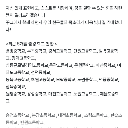
자신 있게 표현하고, 스스로를 사랑하며, 꿈을 말할 수 있는 힘을 하란
쌤이 길러드리겠습니다.

꾸그에서 함께 하면서 우리 친구들의 목소리가 더욱 빛나길 기대합니
다! 

<최근 6개월 출강 학교 현황 > 

별망중학교, 부곡중학교, 강서고등학교, 단원고등학교, 범박고등학
교, 광덕고등학교, 

성동글로벌경영고등학교,동광고등학교, 문원중학교, 아산중학교, 여
의도고등학교, 선덕중학교, 

동북고등학교, 초월고등학교, 모락중학교, 도원중학교, 덕풍중학교, 
삼육중학교, 

원평중학교, 용성중학교, 마전고등학교, 노원고등학교 , 제물포중학
교

송전초등학교 , 분당초등학교 , 내정초등학교 , 초림초등학교 , 한솔초
등학교 , 반원초등학교 , 
