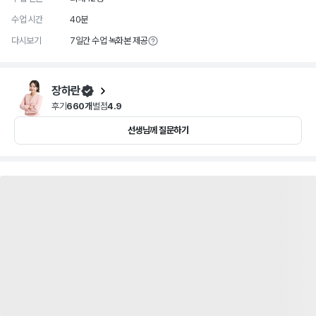
수업 시간
40분
다시보기
7일간 수업 녹화본 제공
장하란
후기
660개
별점
4.9
선생님께 질문하기