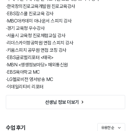
<방송 경력>

·
한국창의진로교육개발원 진로교육강사
- EBS 글로벌 리포터 <태국>

·
EBS잡스쿨 진로교육 강사
- MBN <생생정보마당> 해외통신원

·
MBC아카데미 아나운서 스피치 강사
- EBS< EBS육아학교 pin> MC

·
경기 교육청 우수강사
- CJ헬로비전 영서방송 <나들이 고고씽> MC

·
서울시 교육청 진로체험교실 강사
- CCS충북방송 MC

·
리더스카이항공학원 면접 스피치 강사
- 충주 홍보 영상 촬영

·
키움스피치 공무원 면접 코칭 강사
- 이데일리티비 <클로즈업 기업현장> 현장리포터 

·
EBS글로벌리포터 <태국>
- 펫츠라이브 TV 진행자

·
MBN <생생정보마당> 해외통신원
- 베이비라이브 TV 육아전문 쇼호스트

·
EBS육아학교 MC
- 원주MBC 리포터 등 다수의 방송진행 

·
LG헬로비전 영서방송 MC
·
이데일리티비 리포터
- 2010년부터 방송과 강의를 통해 많은 사람들과 함께 하였습니다.

  말하기에 대해 연구하고, 초등학생부터 중고등학생, 성인, 기업 임원
선생님 정보 더보기
까지 수많은 분들의 소통 고민을 함께 해결해 왔습니다. 
수업 후기
유용한 순