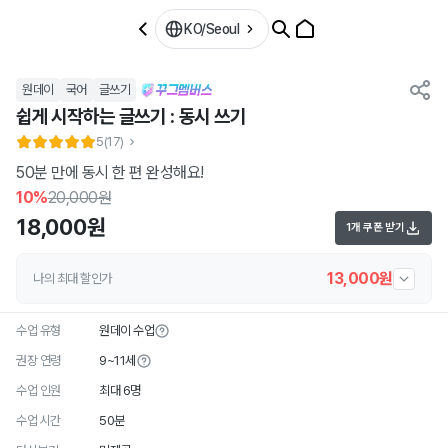
KO/Seoul
원데이
국어
글쓰기
쉽게 시작하는 글쓰기 : 동시 쓰기
5
(17)
50분 만에 동시 한 편 완성해요!
10
%
20,000원
18,000원
1개 쿠폰 받기
13,000원
나의 최대 할인가
수업 유형
원데이 수업
권장 연령
9~11세
수업 인원
최대 6명
수업 시간
50분