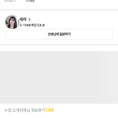
다시보기
미제공
세라
후기
149개
별점
4.8
선생님께 질문하기
149
수업 소개
선생님 정보
후기