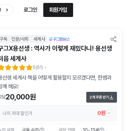
로그인
회원가입
l
구독
인문/사회
세계사
꾸그X용선생 : 역사가 이렇게 재밌다니! 용선생
처음 세계사
5
(61)
용선생 세계사 책을 어떻게 활용할지 모르겠다면, 한쌤과
함께 해요!
20,000원
회당
2개 쿠폰 받기
0원
나의 최대 할인가
수업 유형
구독 수업
권장 연령
10~13세