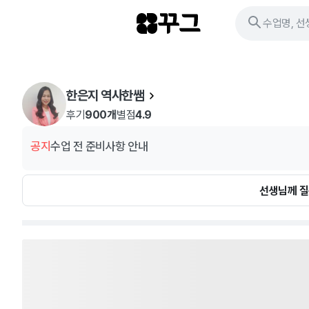
수업명, 선
한은지 역사한쌤
후기
900개
별점
4.9
공지
수업 전 준비사항 안내
선생님께 