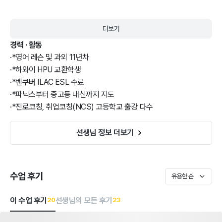
더보기
경력 · 활동
·
*영어 레슨 및 과외 11년차
·
*하와이 HPU 교환학생
·
*벤쿠버 ILAC ESL 수료
·
*파닉스부터 중고등 내신까지 지도
·
*진로코칭, 취업코칭(NCS) 고등학교 출강 다수
선생님 정보 더보기
수업 후기
유용한 순
이 수업 후기
선생님의 모든 후기
20
23