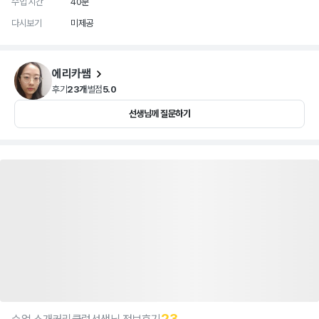
수업 시간
40분
다시보기
미제공
에리카쌤
후기
23개
별점
5.0
선생님께 질문하기
23