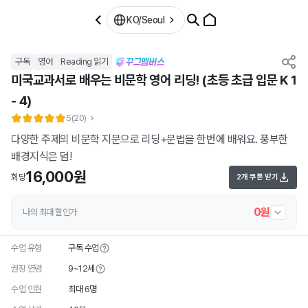
KO/Seoul
구독
영어
Reading 읽기
미국교과서로 배우는 비문학 영어 리딩! (초등 초급 입문 K 1
- 4)
5
(20)
다양한 주제의 비문학 지문으로 리딩+문법을 한번에 배워요. 풍부한
배경지식은 덤!
16,000원
회당
2개 쿠폰 받기
0원
나의 최대 할인가
수업 유형
구독 수업
권장 연령
9~12세
수업 인원
최대 6명