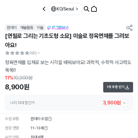
KO/Seoul
원데이
예술활동
미술
[연필로 그리는 기초도형 소묘] 미술로 정육면체를 그려보
아요!
0
(0)
정육면체를 입체로 보는 시각을 배워보아요! 과학적, 수학적 사고력도
쑥쑥!!
11
%
10,000원
8,900원
1개 쿠폰 받기
3,900원
나의 최대 할인가
수업 유형
원데이 수업
권장 연령
11~13세
수업 인원
최대 8명