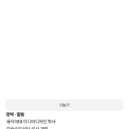
더보기
경력 · 활동
·
동덕여대 미디어디자인 학사
·
미술심리상담 석사 과정