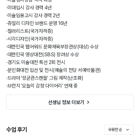
·
미대입시 강사 경력 4년
·
미술임용고시 강사 경력 2년
·
쥬얼리 디자인 브랜드 운영 16년
·
컬러리스트(국가자격증)
·
시각디자인(국가자격증)
·
대한민국 웹어워드 문화체육부장관상(대상) 수상
·
대한민국 영상대전(SBS) 장려상 수상
·
경기도 미술대전 특선 2회 전시
·
문인화대전 입선 및 전시(예술의 전당 서예박물관)
·
드라마 '성균관스캔들' 그림 제작(난초화)
·
브런치 '오늘의 감정 다이어리' 연재 중
선생님 정보 더보기
수업 후기
유용한 순